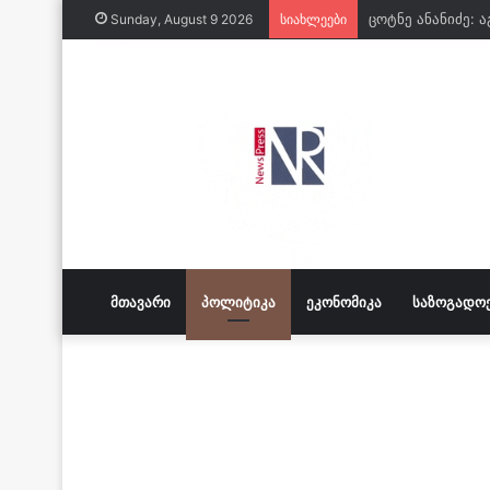
კასპში 2008 წლ
Sunday, August 9 2026
სიახლეები
ᲛᲗᲐᲕᲐᲠᲘ
ᲞᲝᲚᲘᲢᲘᲙᲐ
ᲔᲙᲝᲜᲝᲛᲘᲙᲐ
ᲡᲐᲖᲝᲒᲐᲓᲝ