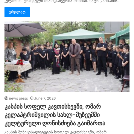
„ელისოს“ ერთგული მხარდამჭერია თიბისი. ნატო ვაჩნაძის…
ვრცლად
news press
June 7, 2026
კასპის სოფელ კავთისხევში, ომარ
კელაპტრიშვილის სახლ-მუზეუმში
კულტურული ღონისძიება გაიმართა
კასპის მუნიციპალიტეტის სოფელ კავთისხევში, ომარ