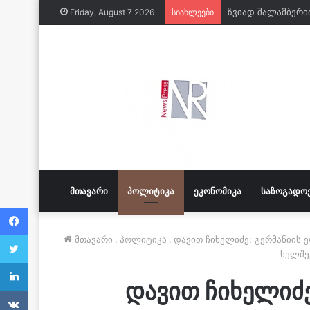
Friday, August 7 2026
სიახლეები
ᲛᲗᲐᲕᲐᲠᲘ
ᲞᲝᲚᲘᲢᲘᲙᲐ
ᲔᲙᲝᲜᲝᲛᲘᲙᲐ
ᲡᲐᲖᲝᲒᲐᲓᲝ
Facebook
Twitter
მთავარი
.
პოლიტიკა
.
დავით ჩიხელიძე: გერმანიის 
ხელშე
LinkedIn
დავით ჩიხელიძ
VKontakte