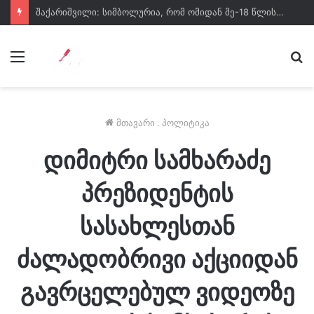
შაქარიშვილი: სიმბოლურია, რომ ომიდან მე-18 წლისთავზე, პროკურატურამ პირველად აღძრა საქმე ღალატის მუხლით, რომელიც ცოტა ხნის წინ დაბრუნდა ქვეყნის კანონმდებლობაში
მენიუ
ძე
მთავარი
.
პოლიტიკა
დიმიტრი სამხარაძე
პრეზიდენტის
სასახლესთან
ძალადობრივი აქციიდან
გავრცელებულ ვიდეოზე