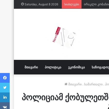
Saturday, August 8 2026
სიახლეები
ᲛᲗᲐᲕᲐᲠᲘ
ᲞᲝᲚᲘᲢᲘᲙᲐ
ᲔᲙᲝᲜᲝᲛᲘᲙᲐ
ᲡᲐᲖᲝᲒᲐᲓᲝ
Facebook
Twitter
მთავარი
.
სამართალი
.
პო
LinkedIn
პოლიციამ ქობულეთში
VKontakte