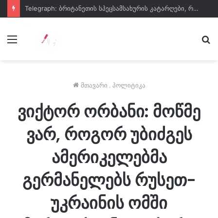
Telegraph: ბრიტანეთის სპეცსამსახურის კატარღები, რომლებიც ჩინური კამერებით აღჭურვილი აღმოჩნდა, რომელიც მონაცემებს ჩინეთს ფარულად გადასცემდა
მენიუ
ძე
მთავარი
.
პოლიტიკა
ვიქტორ ორბანი: მოწმე
ვარ, როგორ უბიძგეს
ამერიკელებმა
გერმანელებს რუსეთ-
უკრაინის ომში