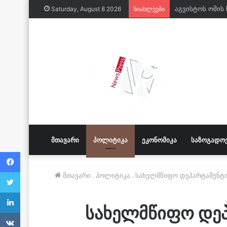
აგვისტოს ომის
Saturday, August 8 2026
სიახლეები
ᲛᲗᲐᲕᲐᲠᲘ
ᲞᲝᲚᲘᲢᲘᲙᲐ
ᲔᲙᲝᲜᲝᲛᲘᲙᲐ
ᲡᲐᲖᲝᲒᲐᲓᲝ
Facebook
Twitter
მთავარი
.
პოლიტიკა
.
სახელმწიფო დეპარტამენტი
LinkedIn
სახელმწიფო დეპ
VKontakte