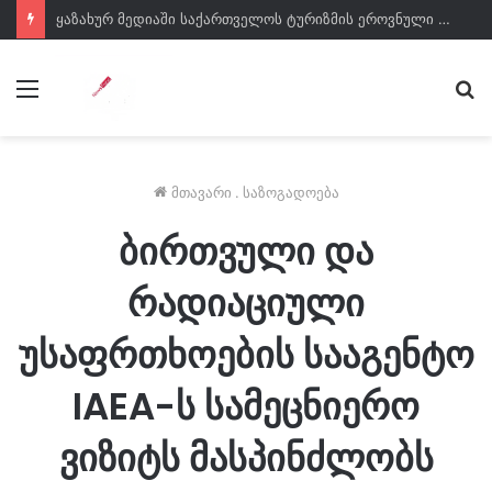
ყაზახურ მედიაში საქართველოს ტურიზმის ეროვნული ადმინისტრაციის მარკეტინგული კამპანიის ფარგლებში სტატიები მომზადდა
მენიუ
ძე
მთავარი
.
საზოგადოება
ბირთვული და
რადიაციული
უსაფრთხოების სააგენტო
IAEA-ს სამეცნიერო
ვიზიტს მასპინძლობს