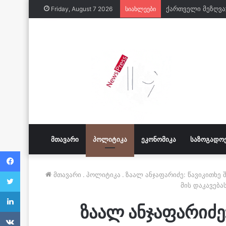
Friday, August 7 2026
სიახლეები
ᲛᲗᲐᲕᲐᲠᲘ
ᲞᲝᲚᲘᲢᲘᲙᲐ
ᲔᲙᲝᲜᲝᲛᲘᲙᲐ
ᲡᲐᲖᲝᲒᲐᲓᲝ
Facebook
Twitter
მთავარი
.
პოლიტიკა
.
ზაალ ანჯაფარიძე: წავიკითხე
მის დაკავებ
LinkedIn
ზაალ ანჯაფარიძე
VKontakte