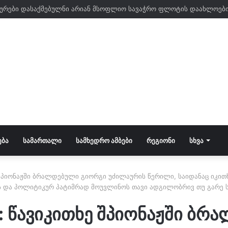
ᲔᲑᲐ
ᲡᲐᲛᲐᲠᲗᲐᲚᲘ
ᲡᲐᲛᲮᲔᲓᲠᲝ ᲐᲛᲑᲔᲑᲘ
ᲠᲔᲒᲘᲝᲜᲘ
ᲡᲮᲕᲐ
 შპიონაჟში ბრალდებული გიორგი უძილაურის წერილი, საიდანაც იკით
ას და პოლიტიკურ პატიმრად მოუვლინოს თავი ადგილობრივ თუ გარე 
: წავიკითხე შპიონაჟში ბ