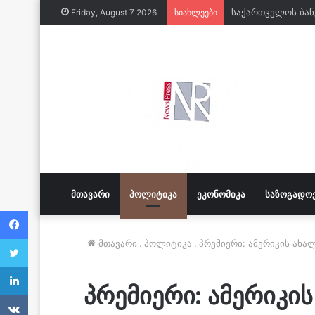
საქართველოს ბან
Friday, August 7 2026
სიახლეები
ᲛᲗᲐᲕᲐᲠᲘ
ᲞᲝᲚᲘᲢᲘᲙᲐ
ᲔᲙᲝᲜᲝᲛᲘᲙᲐ
ᲡᲐᲖᲝᲒᲐᲓᲝ
Facebook
Twitter
მთავარი
.
პოლიტიკა
.
პრემიერი: ამერიკის ახა
LinkedIn
პრემიერი: ამერიკი
VKontakte