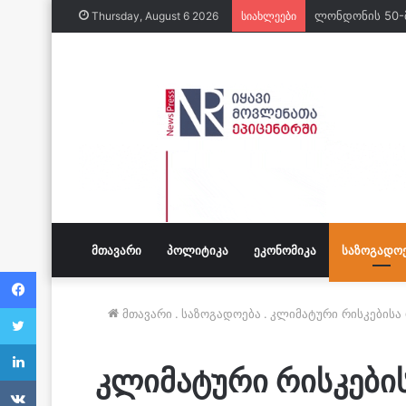
ლონდონის 50-
Thursday, August 6 2026
სიახლეები
ᲛᲗᲐᲕᲐᲠᲘ
ᲞᲝᲚᲘᲢᲘᲙᲐ
ᲔᲙᲝᲜᲝᲛᲘᲙᲐ
ᲡᲐᲖᲝᲒᲐᲓᲝ
Facebook
Twitter
მთავარი
.
საზოგადოება
.
კლიმატური რისკებისა
LinkedIn
კლიმატური რისკების
VKontakte