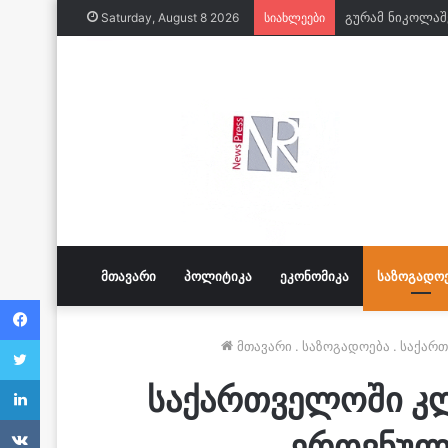
Saturday, August 8 2026
სიახლეები
ᲛᲗᲐᲕᲐᲠᲘ
ᲞᲝᲚᲘᲢᲘᲙᲐ
ᲔᲙᲝᲜᲝᲛᲘᲙᲐ
ᲡᲐᲖᲝᲒᲐᲓᲝ
Facebook
Twitter
მთავარი
.
საზოგადოება
.
საქართ
LinkedIn
საქართველოში კლ
VKontakte
ეროვნული