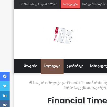
Saturday, August 8 2026
სიახლეები
ᲛᲗᲐᲕᲐᲠᲘ
ᲞᲝᲚᲘᲢᲘᲙᲐ
ᲔᲙᲝᲜᲝᲛᲘᲙᲐ
ᲡᲐᲖᲝᲒᲐᲓᲝ
Facebook
Twitter
მთავარი
.
პოლიტიკა
.
Financial Times: პარიზი
წარმომადგენლის საგარეო 
LinkedIn
Financial Tim
VKontakte