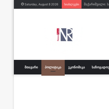
Saturday, August 8 2026
სიახლეები
ᲛᲗᲐᲕᲐᲠᲘ
ᲞᲝᲚᲘᲢᲘᲙᲐ
ᲔᲙᲝᲜᲝᲛᲘᲙᲐ
ᲡᲐᲖᲝᲒᲐᲓᲝ