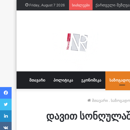
Friday, August 7 2026
სიახლეები
ᲛᲗᲐᲕᲐᲠᲘ
ᲞᲝᲚᲘᲢᲘᲙᲐ
ᲔᲙᲝᲜᲝᲛᲘᲙᲐ
ᲡᲐᲖᲝᲒᲐᲓᲝ
Facebook
Twitter
მთავარი
.
საზოგადო
LinkedIn
დავით სონღულაშ
VKontakte