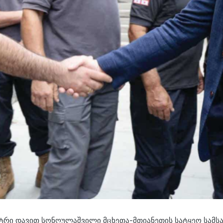
ტრი დავით სონღულაშვილი მცხეთა-მთიანეთის სატყეო სამსა