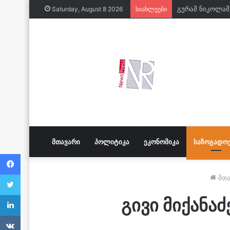
Saturday, August 8 2026
სიახლეები
ᲛᲗᲐᲕᲐᲠᲘ
ᲞᲝᲚᲘᲢᲘᲙᲐ
ᲔᲙᲝᲜᲝᲛᲘᲙᲐ
ᲡᲐᲖᲝᲒᲐᲓᲝ
Facebook
Twitter
მთა
LinkedIn
გივი მიქანა
VKontakte