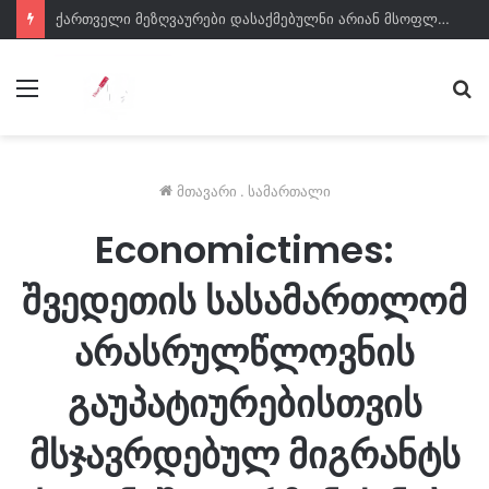
ქართველი მეზღვაურები დასაქმებულნი არიან მსოფლიო სავაჭრო ფლოტის დაახლოებით 80%-ში – საზღვაო ტრანსპორტის სააგენტოს დირექტორი
მენიუ
ძე
მთავარი
.
სამართალი
Economictimes:
შვედეთის სასამართლომ
არასრულწლოვნის
გაუპატიურებისთვის
მსჯავრდებულ მიგრანტს