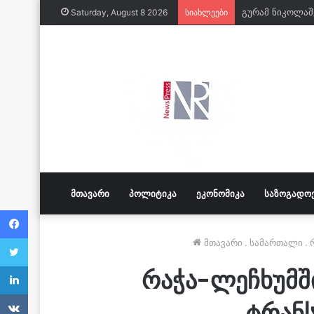
Saturday, August 8 2026
სიახლეები
ᲛᲗᲐᲕᲐᲠᲘ
ᲞᲝᲚᲘᲢᲘᲙᲐ
ᲔᲙᲝᲜᲝᲛᲘᲙᲐ
ᲡᲐᲖᲝᲒᲐᲓᲝ
Facebook
Twitter
მთავარი
.
სამართალი
.
LinkedIn
რაჭა-ლეჩხუმშ
VKontakte
ტრან