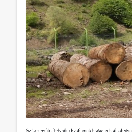
რაჭა-ლეჩხუმ-ქვემო სვანეთის სატყეო სამსახურ