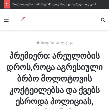
საგამოძიებო სამსახურმა ფალსიფიცირებული ალკოჰოლური სასმელებისა და ყალბი აქციზური მარკების დამზადება-გასაღების ფაქტზე 3 პირი დააკავა
მენიუ
ძე
მთავარი
.
პოლიტიკა
პრემიერი: არეულობის
დროს,როცა აგრესიული
ბრბო მოლოტოვის
კოქტეილებსა და ქვებს
ესროდა პოლიციას,