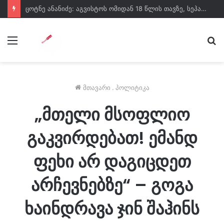
ცოტნე ანანიძე: აგვისტოს ომიდან 18 წლის თავზე, სეპარატისტებიდან ოფიციალურად მხარდაჭერილი ოპოზიცია გვყავს
მენიუ
ძე
მთავარი
.
პოლიტიკა
„მთელი მსოფლიო
გაკვირდებათ! ემანდ
ფეხი არ დაგიცდეთ
არჩევნებზე“ – გოგა
ხაინდრავა ჯინ შაჰინს