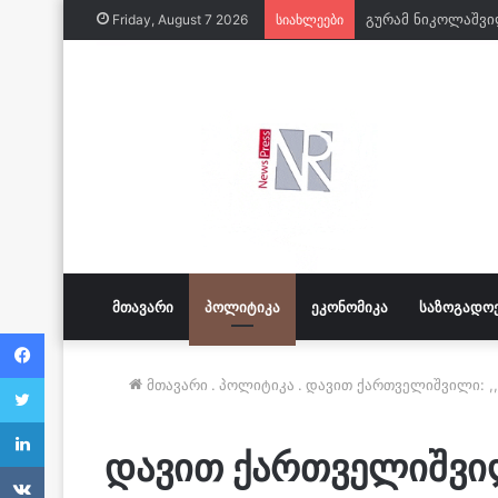
Friday, August 7 2026
სიახლეები
ᲛᲗᲐᲕᲐᲠᲘ
ᲞᲝᲚᲘᲢᲘᲙᲐ
ᲔᲙᲝᲜᲝᲛᲘᲙᲐ
ᲡᲐᲖᲝᲒᲐᲓᲝ
Facebook
Twitter
მთავარი
.
პოლიტიკა
.
დავით ქართველიშვილი: ,
LinkedIn
დავით ქართველიშვილ
VKontakte