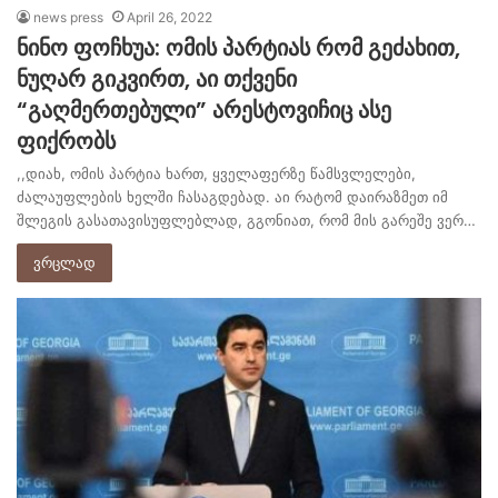
news press
April 26, 2022
ნინო ფოჩხუა: ომის პარტიას რომ გეძახით,
ნუღარ გიკვირთ, აი თქვენი
“გაღმერთებული” არესტოვიჩიც ასე
ფიქრობს
,,დიახ, ომის პარტია ხართ, ყველაფერზე წამსვლელები,
ძალაუფლების ხელში ჩასაგდებად. აი რატომ დაირაზმეთ იმ
შლეგის გასათავისუფლებლად, გგონიათ, რომ მის გარეშე ვერ…
ვრცლად