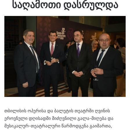
საღამოთი დასრულდა
თბილისის ოპერისა და ბალეტის თეატრში ღვინის
ეროვნული დღისადმი მიძღვნილი გალა-მიღება და
მუსიკალურ-თეატრალური წარმოდგენა გაიმართა,