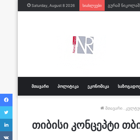
Saturday, August 8 2026
სიახლეები
ᲛᲗᲐᲕᲐᲠᲘ
ᲞᲝᲚᲘᲢᲘᲙᲐ
ᲔᲙᲝᲜᲝᲛᲘᲙᲐ
ᲡᲐᲖᲝᲒᲐᲓᲝ
Facebook
Twitter
მთავარი
.
კულტუ
LinkedIn
თიბისი კონცეპტი თ
VKontakte