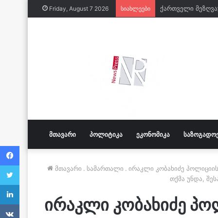
Friday, August 7 2026
სიახლეები
ᲛᲗᲐᲕᲐᲠᲘ
ᲞᲝᲚᲘᲢᲘᲙᲐ
ᲔᲙᲝᲜᲝᲛᲘᲙᲐ
ᲡᲐᲖᲝᲒᲐᲓᲝ
Facebook
Twitter
მთავარი
.
სამართალი
.
ირაკლი კობახიძე პოლიციი
თქმა უნდა, შე
LinkedIn
ირაკლი კობახიძე პო
VKontakte