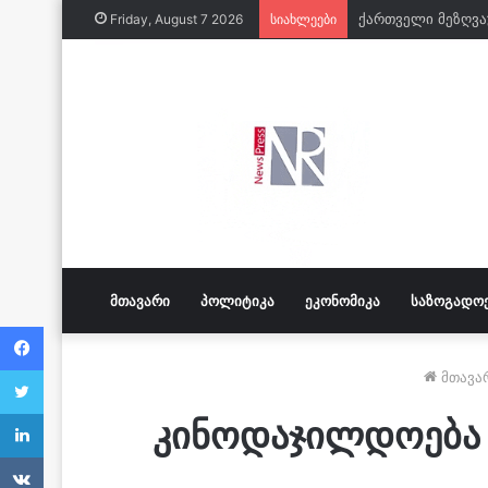
Friday, August 7 2026
სიახლეები
ᲛᲗᲐᲕᲐᲠᲘ
ᲞᲝᲚᲘᲢᲘᲙᲐ
ᲔᲙᲝᲜᲝᲛᲘᲙᲐ
ᲡᲐᲖᲝᲒᲐᲓᲝ
Facebook
Twitter
მთავა
LinkedIn
კინოდაჯილდოება 
VKontakte