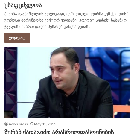
უსაფუძვლოა
ბიძინა ივანიშვილის ადვოკატი, იურიდიული ფირმა „ემ ქეი დის“
უფროსი პარტნიორი ვიქტორ ყიფიანი „კრედიტ სუისის“ საბანკო
ჯგუფის მიმართ დავის შესახებ განცხადებას…
ვრცლად
news press
May 11, 2022
ზურაბ ქადაგიძე: არასრულფასოვნების